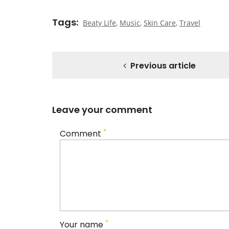
Tags
Beaty Life
,
Music
,
Skin Care
,
Travel
Previous article
Leave your comment
*
Comment
*
Your name