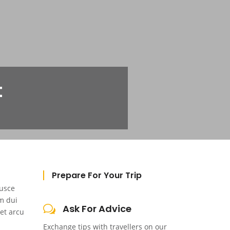
t
Prepare For Your Trip
Fusce
m dui
Ask For Advice
et arcu
Exchange tips with travellers on our