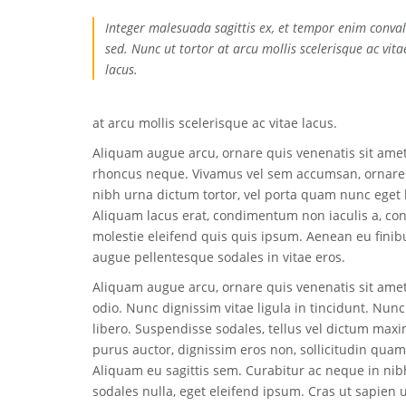
Integer malesuada sagittis ex, et tempor enim conval
sed. Nunc ut tortor at arcu mollis scelerisque ac vita
lacus.
at arcu mollis scelerisque ac vitae lacus.
Aliquam augue arcu, ornare quis venenatis sit amet,
rhoncus neque. Vivamus vel sem accumsan, ornare la
nibh urna dictum tortor, vel porta quam nunc eget 
Aliquam lacus erat, condimentum non iaculis a, con
molestie eleifend quis quis ipsum. Aenean eu finibu
augue pellentesque sodales in vitae eros.
Aliquam augue arcu, ornare quis venenatis sit amet
odio. Nunc dignissim vitae ligula in tincidunt. Nu
libero. Suspendisse sodales, tellus vel dictum max
purus auctor, dignissim eros non, sollicitudin quam
Aliquam eu sagittis sem. Curabitur ac neque in nib
sodales nulla, eget eleifend ipsum. Cras ut sapien 