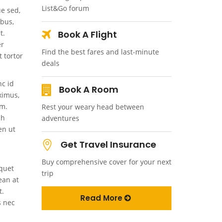
List&Go forum
e sed,
ibus,
t.
Book A Flight
er
Find the best fares and last-minute
 tortor
deals
nc id
Book A Room
ximus,
am.
Rest your weary head between
bh
adventures
en ut
Get Travel Insurance
Buy comprehensive cover for your next
iquet
trip
ean at
t.
Read More
s nec