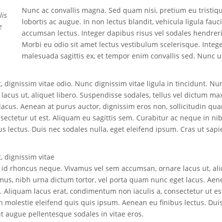
Nunc ac convallis magna. Sed quam nisi, pretium eu tristiqu
lis
lobortis ac augue. In non lectus blandit, vehicula ligula fauc
e
accumsan lectus. Integer dapibus risus vel sodales hendreri
Morbi eu odio sit amet lectus vestibulum scelerisque. Integ
malesuada sagittis ex, et tempor enim convallis sed. Nunc ut
 dignissim vitae odio. Nunc dignissim vitae ligula in tincidunt. Nu
cus ut, aliquet libero. Suspendisse sodales, tellus vel dictum ma
lacus. Aenean at purus auctor, dignissim eros non, sollicitudin qu
sectetur ut est. Aliquam eu sagittis sem. Curabitur ac neque in ni
s lectus. Duis nec sodales nulla, eget eleifend ipsum. Cras ut sapi
, dignissim vitae
nc id rhoncus neque. Vivamus vel sem accumsan, ornare lacus ut, al
imus, nibh urna dictum tortor, vel porta quam nunc eget lacus. Aen
. Aliquam lacus erat, condimentum non iaculis a, consectetur ut es
h molestie eleifend quis quis ipsum. Aenean eu finibus lectus. Dui
ut augue pellentesque sodales in vitae eros.